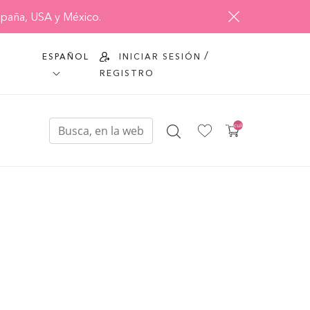
spaña, USA y México.
/
ESPAÑOL
INICIAR SESIÓN
REGISTRO
0
artículo(s)
- £0.00