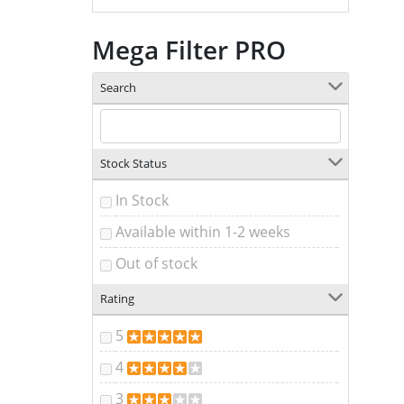
Mega Filter PRO
Search
Stock Status
In Stock
Available within 1-2 weeks
Out of stock
Rating
5
4
3